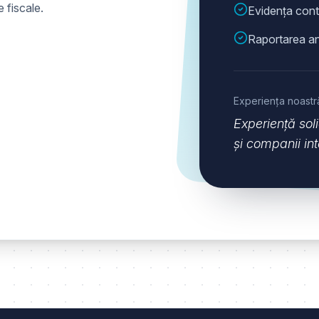
 fiscale.
Evidența conta
Raportarea a
Experiența noastr
Experiență soli
și companii int