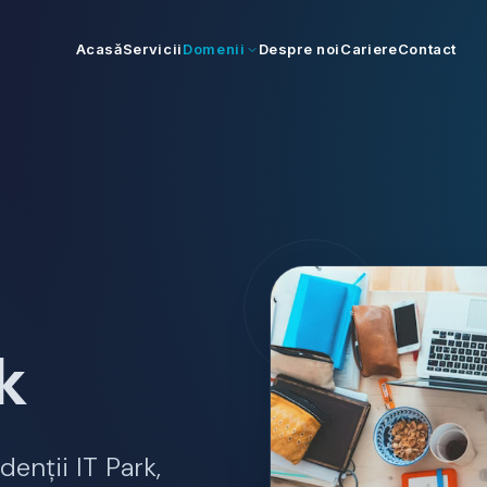
Acasă
Servicii
Domenii
Despre noi
Cariere
Contact
k
denții IT Park,