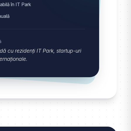
bilă în IT Park
nuală
ă
dă cu rezidenți IT Park, startup-uri
ernaționale.