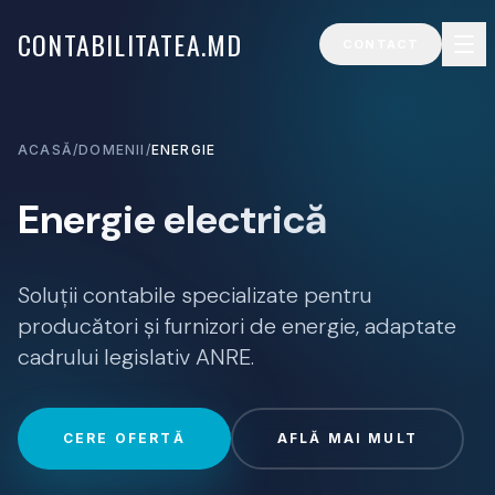
CONTABILITATEA.MD
CONTACT
ACASĂ
/
DOMENII
/
ENERGIE
Energie electrică
Soluții contabile specializate pentru
producători și furnizori de energie, adaptate
cadrului legislativ ANRE.
CERE OFERTĂ
AFLĂ MAI MULT