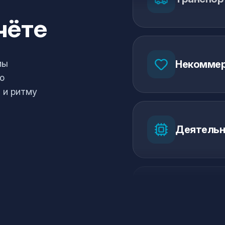
чёте
Некоммер
мы
ю
 и ритму
Деятельно
Оптовая и