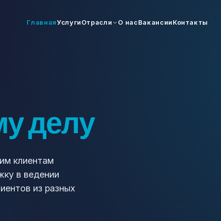
Главная
Услуги
Отрасли
О нас
Вакансии
Контакты
му делу
шим клиентам
жку в ведении
иентов из разных