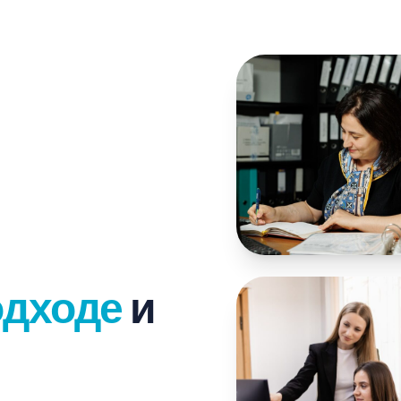
одходе
и