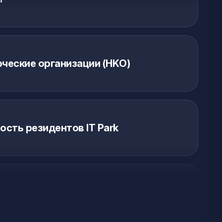
ческие организации (НKО)
сть резидентов IT Park
 розничная торговля